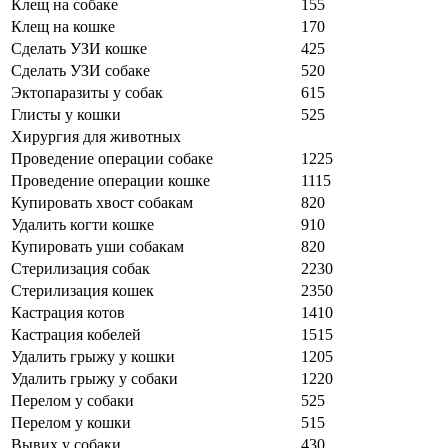
Клещ на собаке
155
Клещ на кошке
170
Сделать УЗИ кошке
425
Сделать УЗИ собаке
520
Эктопаразиты у собак
615
Глисты у кошки
525
Хирургия для животных
Проведение операции собаке
1225
Проведение операции кошке
1115
Купировать хвост собакам
820
Удалить когти кошке
910
Купировать уши собакам
820
Стерилизация собак
2230
Стерилизация кошек
2350
Кастрация котов
1410
Кастрация кобелей
1515
Удалить грыжу у кошки
1205
Удалить грыжу у собаки
1220
Перелом у собаки
525
Перелом у кошки
515
Вывих у собаки
430