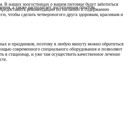
ам. В наших зоогостницах о вашем питомце будут заботиться
ния, а также располагает достаточным опытом.
 предоставить рекомендации по питанию и содержанию
и, чтобы сделать четвероногого друга здоровым, красивым и
одных и праздников, поэтому в любую минуту можно обратиться
омощью современного специального оборудования и позволяют
 в стационар, и уже там осуществить качественное лечение
сте.