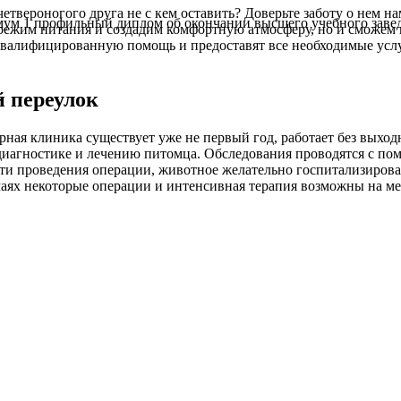
четвероногого друга не с кем оставить? Доверьте заботу о нем н
м 1 профильный диплом об окончании высшего учебного заведе
режим питания и создадим комфортную атмосферу, но и сможем
валифицированную помощь и предоставят все необходимые услуг
 переулок
арная клиника существует уже не первый год, работает без вых
 диагностике и лечению питомца. Обследования проводятся с п
и проведения операции, животное желательно госпитализировать
аях некоторые операции и интенсивная терапия возможны на ме