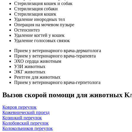
Стерилизация кошек и собак
Стерилизация собаки
Стерилизация кошек
Удаление инородных тел
Операция на мочевом пузыре
Остеосинтез
Удаление когтей у кошек
Удаление голосовых связок
Прием у ветеринарного врача-дерматолога
Прием у ветеринарного врача-терапевта
ЭХО сердца животным
УЗИ животных
ЭКГ животных
Рентген для животных
Прием у ветеринарного врача-герпетолога
Вызов скорой помощи для животных К
Ковров переулок
Кожевнический проезд
Козицкий переулок
Колобовский переулок
Колокольников переулок