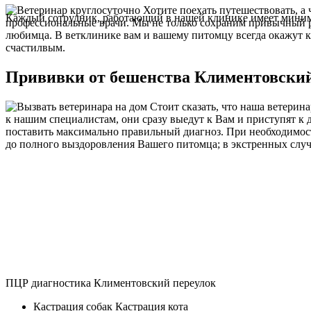
Хотите поехать путешествовать, а 
Каждый сотрудник, работающий в нашей клинике имеет миниму
профессиональные врачи. Мы не только сохраним привычный 
любимца. В ветклинике вам и вашему питомцу всегда окажут к
счастилвым.
Прививки от бешенства Климентовский
Стоит сказать, что наша ветерин
к нашим специалистам, они сразу выедут к Вам и приступят к
поставить максимально правильный диагноз. При необходимост
до полного выздоровления Вашего питомца; в экстренных случ
ПЦР диагностика Климентовский переулок
Кастрация собак Кастрация кота