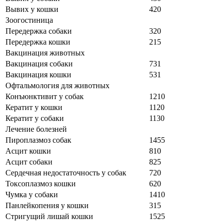
Вывих у кошки
420
Зоогостиница
Передержка собаки
320
Передержка кошки
215
Вакцинация животных
Вакцинация собаки
731
Вакцинация кошки
531
Офтальмология для животных
Конъюнктивит у собак
1210
Кератит у кошки
1120
Кератит у собаки
1130
Лечение болезней
Пироплазмоз собак
1455
Асцит кошки
810
Асцит собаки
825
Сердечная недостаточность у собак
720
Токсоплазмоз кошки
620
Чумка у собаки
1410
Панлейкопения у кошки
315
Стригущий лишай кошки
1525