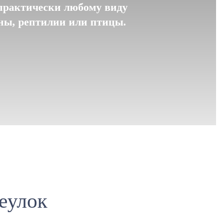
практически любому виду
уны, рептилии или птицы.
еулок