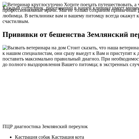
Хотите поехать путешествовать, а 
Каждый сотрудник, работающий в нашей клинике имеет миниму
профессиональные врачи. Мы не только сохраним привычный 
любимца. В ветклинике вам и вашему питомцу всегда окажут к
счастилвым.
Прививки от бешенства Землянский пе
Стоит сказать, что наша ветерин
к нашим специалистам, они сразу выедут к Вам и приступят к
поставить максимально правильный диагноз. При необходимост
до полного выздоровления Вашего питомца; в экстренных случ
ПЦР диагностика Землянский переулок
Кастрация собак Кастрация кота