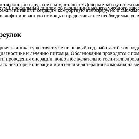
четвероногого друга не с кем оставить? Доверьте заботу о нем н
м 1 профильный диплом об окончании высшего учебного заведе
режим питания и создадим комфортную атмосферу, но и сможем
валифицированную помощь и предоставят все необходимые услуг
реулок
арная клиника существует уже не первый год, работает без вых
 диагностике и лечению питомца. Обследования проводятся с п
и проведения операции, животное желательно госпитализировать
аях некоторые операции и интенсивная терапия возможны на ме