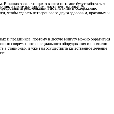
ам. В наших зоогостницах о вашем питомце будут заботиться
ния, а также располагает достаточным опытом.
 предоставить рекомендации по питанию и содержанию
и, чтобы сделать четвероногого друга здоровым, красивым и
одных и праздников, поэтому в любую минуту можно обратиться
омощью современного специального оборудования и позволяют
 в стационар, и уже там осуществить качественное лечение
сте.