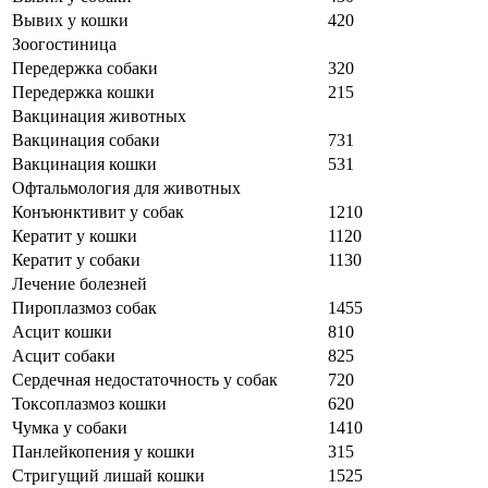
Вывих у кошки
420
Зоогостиница
Передержка собаки
320
Передержка кошки
215
Вакцинация животных
Вакцинация собаки
731
Вакцинация кошки
531
Офтальмология для животных
Конъюнктивит у собак
1210
Кератит у кошки
1120
Кератит у собаки
1130
Лечение болезней
Пироплазмоз собак
1455
Асцит кошки
810
Асцит собаки
825
Сердечная недостаточность у собак
720
Токсоплазмоз кошки
620
Чумка у собаки
1410
Панлейкопения у кошки
315
Стригущий лишай кошки
1525