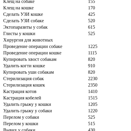
Клещ на собаке
155
Клещ на кошке
170
Сделать УЗИ кошке
425
Сделать УЗИ собаке
520
Эктопаразиты у собак
615
Глисты у кошки
525
Хирургия для животных
Проведение операции собаке
1225
Проведение операции кошке
1115
Купировать хвост собакам
820
Удалить когти кошке
910
Купировать уши собакам
820
Стерилизация собак
2230
Стерилизация кошек
2350
Кастрация котов
1410
Кастрация кобелей
1515
Удалить грыжу у кошки
1205
Удалить грыжу у собаки
1220
Перелом у собаки
525
Перелом у кошки
515
Вывих у собаки
430