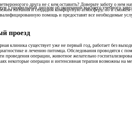
четвероногого друга не с кем оставить? Доверьте заботу о нем н
м 1 профильный диплом об окончании высшего учебного заведе
режим питания и создадим комфортную атмосферу, но и сможем
валифицированную помощь и предоставят все необходимые услуг
ый проезд
арная клиника существует уже не первый год, работает без вых
 диагностике и лечению питомца. Обследования проводятся с п
и проведения операции, животное желательно госпитализировать
аях некоторые операции и интенсивная терапия возможны на ме