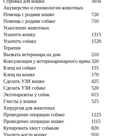
Стрижка для кошки
3050
Акушерство и геникология животных
Помощь с родами кошке
720
Помощь с родами собаке
710
Усыпление животных
Усыпить кошку
1315
Усыпить собаку
1520
Терапия
Вызвать ветеринара на дом
210
Консультация у ветеринаринарного врача
320
Клещ на собаке
155
Клещ на кошке
170
Сделать УЗИ кошке
425
Сделать УЗИ собаке
520
Эктопаразиты у собак
615
Глисты у кошки
525
Хирургия для животных
Проведение операции собаке
1225
Проведение операции кошке
1115
Купировать хвост собакам
820
Удалить когти кошке
910