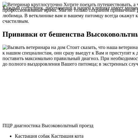
Хотите поехать путешествовать, а 
Каждый сотрудник, работающий в нашей клинике имеет миниму
профессиональные врачи. Мы не только сохраним привычный 
любимца. В ветклинике вам и вашему питомцу всегда окажут к
счастилвым.
Прививки от бешенства Высоковольтн
Стоит сказать, что наша ветерин
к нашим специалистам, они сразу выедут к Вам и приступят к
поставить максимально правильный диагноз. При необходимост
до полного выздоровления Вашего питомца; в экстренных случ
ПЦР диагностика Высоковольтный проезд
Кастрация собак Кастрация кота