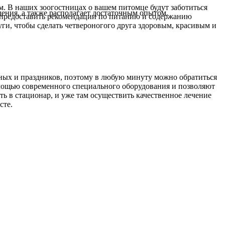
ам. В наших зоогостницах о вашем питомце будут заботиться
ния, а также располагает достаточным опытом.
 предоставить рекомендации по питанию и содержанию
и, чтобы сделать четвероногого друга здоровым, красивым и
одных и праздников, поэтому в любую минуту можно обратиться
омощью современного специального оборудования и позволяют
 в стационар, и уже там осуществить качественное лечение
сте.