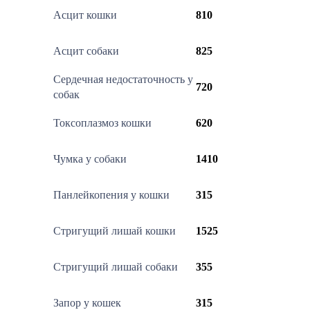
Асцит кошки
810
Асцит собаки
825
Сердечная недостаточность у
720
собак
Токсоплазмоз кошки
620
Чумка у собаки
1410
Панлейкопения у кошки
315
Стригущий лишай кошки
1525
Стригущий лишай собаки
355
Запор у кошек
315