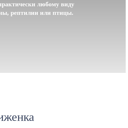
практически любому виду
уны, рептилии или птицы.
иженка