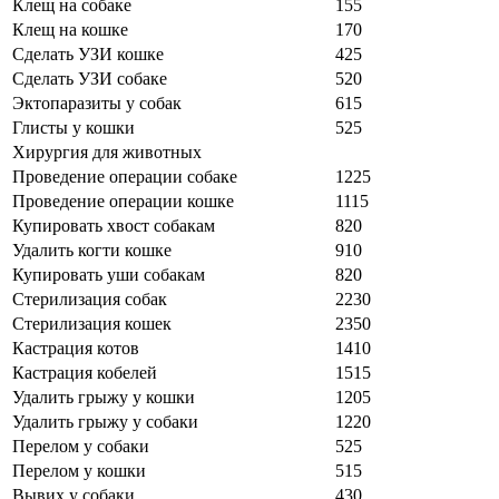
Клещ на собаке
155
Клещ на кошке
170
Сделать УЗИ кошке
425
Сделать УЗИ собаке
520
Эктопаразиты у собак
615
Глисты у кошки
525
Хирургия для животных
Проведение операции собаке
1225
Проведение операции кошке
1115
Купировать хвост собакам
820
Удалить когти кошке
910
Купировать уши собакам
820
Стерилизация собак
2230
Стерилизация кошек
2350
Кастрация котов
1410
Кастрация кобелей
1515
Удалить грыжу у кошки
1205
Удалить грыжу у собаки
1220
Перелом у собаки
525
Перелом у кошки
515
Вывих у собаки
430