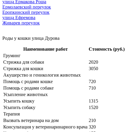
улица Ермакова Роща
Ермолаевский переулок
Еропкинский переулок
улица Ефремова
Живарев переулок
Роды у кошки улица Дурова
Наименование работ
Стоимость (руб.)
Груминг
Стрижка для собаки
2020
Стрижка для кошки
3050
Акушерство и геникология животных
Помощь с родами кошке
720
Помощь с родами собаке
710
Усыпление животных
Усыпить кошку
1315
Усыпить собаку
1520
Терапия
Вызвать ветеринара на дом
210
Консультация у ветеринаринарного врача
320