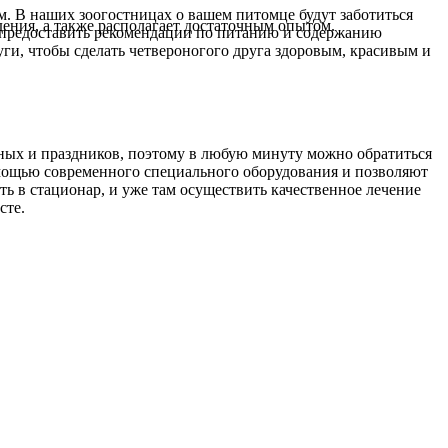
ам. В наших зоогостницах о вашем питомце будут заботиться
ния, а также располагает достаточным опытом.
 предоставить рекомендации по питанию и содержанию
и, чтобы сделать четвероногого друга здоровым, красивым и
одных и праздников, поэтому в любую минуту можно обратиться
омощью современного специального оборудования и позволяют
 в стационар, и уже там осуществить качественное лечение
сте.