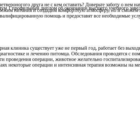
четвероногого друга не с кем оставить? Доверьте заботу о нем н
м 1 профильный диплом об окончании высшего учебного заведе
режим питания и создадим комфортную атмосферу, но и сможем
валифицированную помощь и предоставят все необходимые услуг
арная клиника существует уже не первый год, работает без вых
 диагностике и лечению питомца. Обследования проводятся с п
и проведения операции, животное желательно госпитализировать
аях некоторые операции и интенсивная терапия возможны на ме