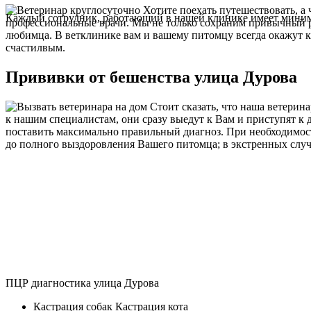
Хотите поехать путешествовать, а 
Каждый сотрудник, работающий в нашей клинике имеет миниму
профессиональные врачи. Мы не только сохраним привычный 
любимца. В ветклинике вам и вашему питомцу всегда окажут к
счастилвым.
Прививки от бешенства улица Дурова
Стоит сказать, что наша ветерин
к нашим специалистам, они сразу выедут к Вам и приступят к
поставить максимально правильный диагноз. При необходимост
до полного выздоровления Вашего питомца; в экстренных случ
ПЦР диагностика улица Дурова
Кастрация собак Кастрация кота