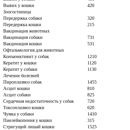
Вывих у кошки
420
Зоогостиница
Передержка собаки
320
Передержка кошки
215
Вакцинация животных
Вакцинация собаки
731
Вакцинация кошки
531
Офтальмология для животных
Конъюнктивит у собак
1210
Кератит у кошки
1120
Кератит у собаки
1130
Лечение болезней
Пироплазмоз собак
1455
Асцит кошки
810
Асцит собаки
825
Сердечная недостаточность у собак
720
Токсоплазмоз кошки
620
Чумка у собаки
1410
Панлейкопения у кошки
315
Стригущий лишай кошки
1525