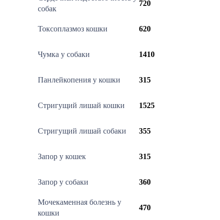
720
собак
Токсоплазмоз кошки
620
Чумка у собаки
1410
Панлейкопения у кошки
315
Стригущий лишай кошки
1525
Стригущий лишай собаки
355
Запор у кошек
315
Запор у собаки
360
Мочекаменная болезнь у
470
кошки