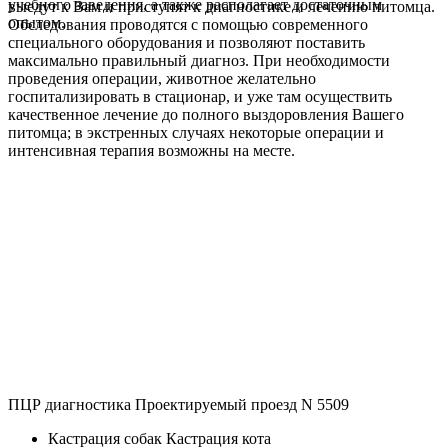
учебного заведения, а также располагает достаточным
выедут к Вам и приступят к диагностике и лечению питомца.
опытом.
Обследования проводятся с помощью современного
специального оборудования и позволяют поставить
максимально правильный диагноз. При необходимости
проведения операции, животное желательно
госпитализировать в стационар, и уже там осуществить
качественное лечение до полного выздоровления Вашего
питомца; в экстренных случаях некоторые операции и
интенсивная терапия возможны на месте.
ПЦР диагностика Проектируемый проезд N 5509
Кастрация собак Кастрация кота