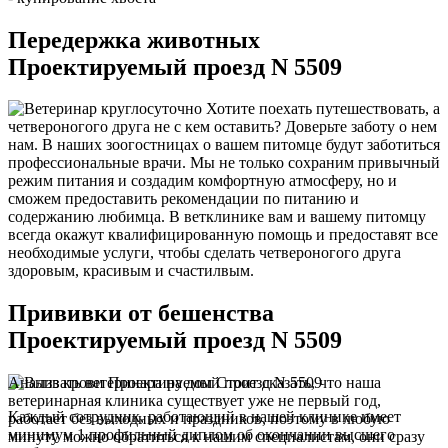
Передержка животных
Проектируемый проезд N 5509
Хотите поехать путешествовать, а
четвероногого друга не с кем оставить? Доверьте заботу о нем
нам. В наших зоогостницах о вашем питомце будут заботиться
профессиональные врачи. Мы не только сохраним привычный
режим питания и создадим комфортную атмосферу, но и
сможем предоставить рекомендации по питанию и
содержанию любимца. В ветклинике вам и вашему питомцу
всегда окажут квалифицированную помощь и предоставят все
необходимые услуги, чтобы сделать четвероногого друга
здоровым, красивым и счастилвым.
Прививки от бешенства
Проектируемый проезд N 5509
Анализ крови Проектируемый проезд N 5509
Стоит сказать, что наша
ветеринарная клиника существует уже не первый год,
Каждый сотрудник, работающий в нашей клинике имеет
работает без выходных и праздников, поэтому в любую
минимум 1 профильный диплом об окончании высшего
минуту можно обратиться к нашим специалистам, они сразу