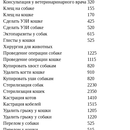
Консультация у ветеринаринарного врача
320
Клещ на собаке
155
Клещ на кошке
170
Сделать УЗИ кошке
425
Сделать УЗИ собаке
520
Эктопаразиты у собак
615
Глисты у кошки
525
Хирургия для животных
Проведение операции собаке
1225
Проведение операции кошке
1115
Купировать хвост собакам
820
Удалить когти кошке
910
Купировать уши собакам
820
Стерилизация собак
2230
Стерилизация кошек
2350
Кастрация котов
1410
Кастрация кобелей
1515
Удалить грыжу у кошки
1205
Удалить грыжу у собаки
1220
Перелом у собаки
525
Перелом у кошки
515