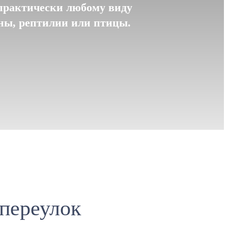
практически любому виду
уны, рептилии или птицы.
переулок