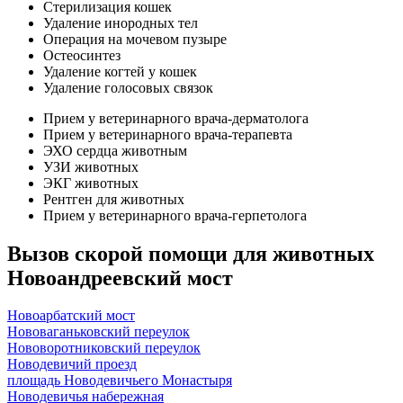
Стерилизация кошек
Удаление инородных тел
Операция на мочевом пузыре
Остеосинтез
Удаление когтей у кошек
Удаление голосовых связок
Прием у ветеринарного врача-дерматолога
Прием у ветеринарного врача-терапевта
ЭХО сердца животным
УЗИ животных
ЭКГ животных
Рентген для животных
Прием у ветеринарного врача-герпетолога
Вызов скорой помощи для животных
Новоандреевский мост
Новоарбатский мост
Нововаганьковский переулок
Нововоротниковский переулок
Новодевичий проезд
площадь Новодевичьего Монастыря
Новодевичья набережная