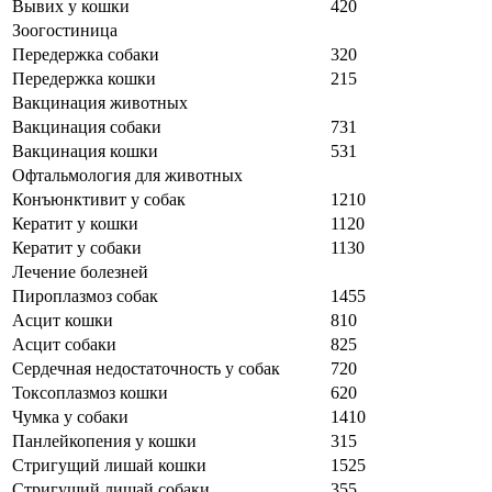
Вывих у кошки
420
Зоогостиница
Передержка собаки
320
Передержка кошки
215
Вакцинация животных
Вакцинация собаки
731
Вакцинация кошки
531
Офтальмология для животных
Конъюнктивит у собак
1210
Кератит у кошки
1120
Кератит у собаки
1130
Лечение болезней
Пироплазмоз собак
1455
Асцит кошки
810
Асцит собаки
825
Сердечная недостаточность у собак
720
Токсоплазмоз кошки
620
Чумка у собаки
1410
Панлейкопения у кошки
315
Стригущий лишай кошки
1525
Стригущий лишай собаки
355