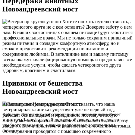
Передержка животных
Новоандреевский мост
Хотите поехать путешествовать, а
четвероногого друга не с кем оставить? Доверьте заботу о нем
нам. В наших зоогостницах о вашем питомце будут заботиться
профессиональные врачи. Мы не только сохраним привычный
режим питания и создадим комфортную атмосферу, но и
сможем предоставить рекомендации по питанию и
содержанию любимца. В ветклинике вам и вашему питомцу
всегда окажут квалифицированную помощь и предоставят все
необходимые услуги, чтобы сделать четвероногого друга
здоровым, красивым и счастилвым.
Прививки от бешенства
Новоандреевский мост
Анализ крови Новоандреевский мост
Стоит сказать, что наша
ветеринарная клиника существует уже не первый год,
Каждый сотрудник, работающий в нашей клинике имеет
работает без выходных и праздников, поэтому в любую
минимум 1 профильный диплом об окончании высшего
минуту можно обратиться к нашим специалистам, они сразу
учебного заведения, а также располагает достаточным
выедут к Вам и приступят к диагностике и лечению питомца.
опытом.
Обследования проводятся с помощью современного