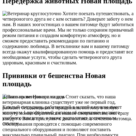
Передержка животных Новая площадь
Хотите поехать путешествовать, а
четвероногого друга не с кем оставить? Доверьте заботу о нем
нам. В наших зоогостницах о вашем питомце будут заботиться
профессиональные врачи. Мы не только сохраним привычный
режим питания и создадим комфортную атмосферу, но и
сможем предоставить рекомендации по питанию и
содержанию любимца. В ветклинике вам и вашему питомцу
всегда окажут квалифицированную помощь и предоставят все
необходимые услуги, чтобы сделать четвероногого друга
здоровым, красивым и счастилвым.
Прививки от бешенства Новая
площадь
Анализ крови Новая площадь
Стоит сказать, что наша
ветеринарная клиника существует уже не первый год,
Каждый сотрудник, работающий в нашей клинике имеет
работает без выходных и праздников, поэтому в любую
минимум 1 профильный диплом об окончании высшего
минуту можно обратиться к нашим специалистам, они сразу
учебного заведения, а также располагает достаточным
выедут к Вам и приступят к диагностике и лечению питомца.
опытом.
Обследования проводятся с помощью современного
специального оборудования и позволяют поставить
максимально правильный диагноз. При необходимости