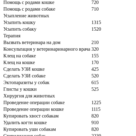
Помощь с родами кошке
720
Помощь с родами собаке
710
Усыпление животных
Усыпить кошку
1315
Усыпить собаку
1520
Терапия
Вызвать ветеринара на дом
210
Консультация у ветеринаринарного врача
320
Клещ на собаке
155
Клещ на кошке
170
Сделать УЗИ кошке
425
Сделать УЗИ собаке
520
Эктопаразиты у собак
615
Глисты у кошки
525
Хирургия для животных
Проведение операции собаке
1225
Проведение операции кошке
1115
Купировать хвост собакам
820
Удалить когти кошке
910
Купировать уши собакам
820
Стерилизация собак
2230