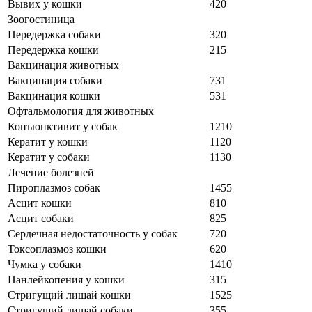
Вывих у кошки
420
Зоогостиница
Передержка собаки
320
Передержка кошки
215
Вакцинация животных
Вакцинация собаки
731
Вакцинация кошки
531
Офтальмология для животных
Конъюнктивит у собак
1210
Кератит у кошки
1120
Кератит у собаки
1130
Лечение болезней
Пироплазмоз собак
1455
Асцит кошки
810
Асцит собаки
825
Сердечная недостаточность у собак
720
Токсоплазмоз кошки
620
Чумка у собаки
1410
Панлейкопения у кошки
315
Стригущий лишай кошки
1525
Стригущий лишай собаки
355