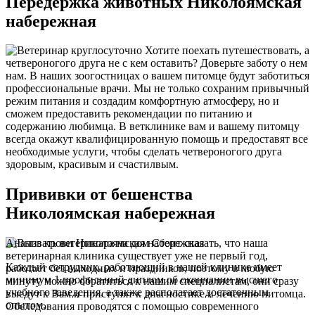
Передержка животных Николоямская
набережная
Хотите поехать путешествовать, а
четвероногого друга не с кем оставить? Доверьте заботу о нем
нам. В наших зоогостницах о вашем питомце будут заботиться
профессиональные врачи. Мы не только сохраним привычный
режим питания и создадим комфортную атмосферу, но и
сможем предоставить рекомендации по питанию и
содержанию любимца. В ветклинике вам и вашему питомцу
всегда окажут квалифицированную помощь и предоставят все
необходимые услуги, чтобы сделать четвероногого друга
здоровым, красивым и счастилвым.
Прививки от бешенства
Николоямская набережная
Анализ крови Николоямская набережная
Стоит сказать, что наша
ветеринарная клиника существует уже не первый год,
Каждый сотрудник, работающий в нашей клинике имеет
работает без выходных и праздников, поэтому в любую
минимум 1 профильный диплом об окончании высшего
минуту можно обратиться к нашим специалистам, они сразу
учебного заведения, а также располагает достаточным
выедут к Вам и приступят к диагностике и лечению питомца.
опытом.
Обследования проводятся с помощью современного