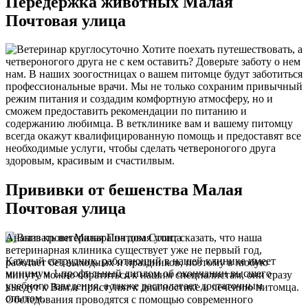
Передержка животных Малая
Почтовая улица
Хотите поехать путешествовать, а
четвероногого друга не с кем оставить? Доверьте заботу о нем
нам. В наших зоогостницах о вашем питомце будут заботиться
профессиональные врачи. Мы не только сохраним привычный
режим питания и создадим комфортную атмосферу, но и
сможем предоставить рекомендации по питанию и
содержанию любимца. В ветклинике вам и вашему питомцу
всегда окажут квалифицированную помощь и предоставят все
необходимые услуги, чтобы сделать четвероногого друга
здоровым, красивым и счастилвым.
Прививки от бешенства Малая
Почтовая улица
Анализ крови Малая Почтовая улица
Стоит сказать, что наша
ветеринарная клиника существует уже не первый год,
Каждый сотрудник, работающий в нашей клинике имеет
работает без выходных и праздников, поэтому в любую
минимум 1 профильный диплом об окончании высшего
минуту можно обратиться к нашим специалистам, они сразу
учебного заведения, а также располагает достаточным
выедут к Вам и приступят к диагностике и лечению питомца.
опытом.
Обследования проводятся с помощью современного