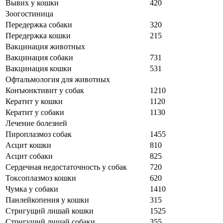
Вывих у кошки
420
Зоогостиница
Передержка собаки
320
Передержка кошки
215
Вакцинация животных
Вакцинация собаки
731
Вакцинация кошки
531
Офтальмология для животных
Конъюнктивит у собак
1210
Кератит у кошки
1120
Кератит у собаки
1130
Лечение болезней
Пироплазмоз собак
1455
Асцит кошки
810
Асцит собаки
825
Сердечная недостаточность у собак
720
Токсоплазмоз кошки
620
Чумка у собаки
1410
Панлейкопения у кошки
315
Стригущий лишай кошки
1525
Стригущий лишай собаки
355