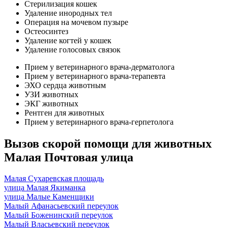
Стерилизация кошек
Удаление инородных тел
Операция на мочевом пузыре
Остеосинтез
Удаление когтей у кошек
Удаление голосовых связок
Прием у ветеринарного врача-дерматолога
Прием у ветеринарного врача-терапевта
ЭХО сердца животным
УЗИ животных
ЭКГ животных
Рентген для животных
Прием у ветеринарного врача-герпетолога
Вызов скорой помощи для животных
Малая Почтовая улица
Малая Сухаревская площадь
улица Малая Якиманка
улица Малые Каменщики
Малый Афанасьевский переулок
Малый Боженинский переулок
Малый Власьевский переулок