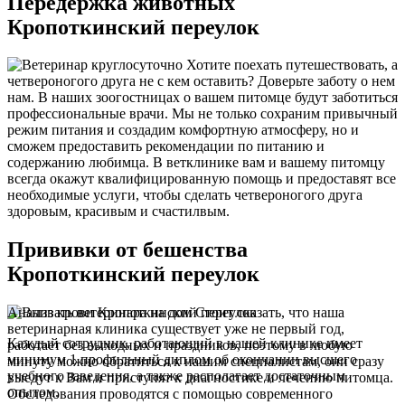
Передержка животных
Кропоткинский переулок
Хотите поехать путешествовать, а
четвероногого друга не с кем оставить? Доверьте заботу о нем
нам. В наших зоогостницах о вашем питомце будут заботиться
профессиональные врачи. Мы не только сохраним привычный
режим питания и создадим комфортную атмосферу, но и
сможем предоставить рекомендации по питанию и
содержанию любимца. В ветклинике вам и вашему питомцу
всегда окажут квалифицированную помощь и предоставят все
необходимые услуги, чтобы сделать четвероногого друга
здоровым, красивым и счастилвым.
Прививки от бешенства
Кропоткинский переулок
Анализ крови Кропоткинский переулок
Стоит сказать, что наша
ветеринарная клиника существует уже не первый год,
Каждый сотрудник, работающий в нашей клинике имеет
работает без выходных и праздников, поэтому в любую
минимум 1 профильный диплом об окончании высшего
минуту можно обратиться к нашим специалистам, они сразу
учебного заведения, а также располагает достаточным
выедут к Вам и приступят к диагностике и лечению питомца.
опытом.
Обследования проводятся с помощью современного