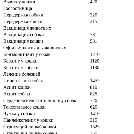
Вывих у кошки
420
Зоогостиница
Передержка собаки
320
Передержка кошки
215
Вакцинация животных
Вакцинация собаки
731
Вакцинация кошки
531
Офтальмология для животных
Конъюнктивит у собак
1210
Кератит у кошки
1120
Кератит у собаки
1130
Лечение болезней
Пироплазмоз собак
1455
Асцит кошки
810
Асцит собаки
825
Сердечная недостаточность у собак
720
Токсоплазмоз кошки
620
Чумка у собаки
1410
Панлейкопения у кошки
315
Стригущий лишай кошки
1525
Стригущий лишай собаки
355