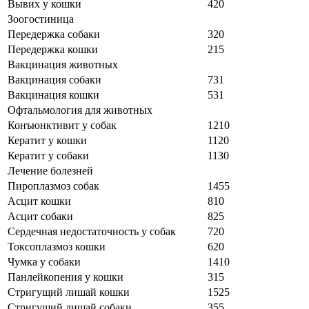
Вывих у кошки
420
Зоогостиница
Передержка собаки
320
Передержка кошки
215
Вакцинация животных
Вакцинация собаки
731
Вакцинация кошки
531
Офтальмология для животных
Конъюнктивит у собак
1210
Кератит у кошки
1120
Кератит у собаки
1130
Лечение болезней
Пироплазмоз собак
1455
Асцит кошки
810
Асцит собаки
825
Сердечная недостаточность у собак
720
Токсоплазмоз кошки
620
Чумка у собаки
1410
Панлейкопения у кошки
315
Стригущий лишай кошки
1525
Стригущий лишай собаки
355