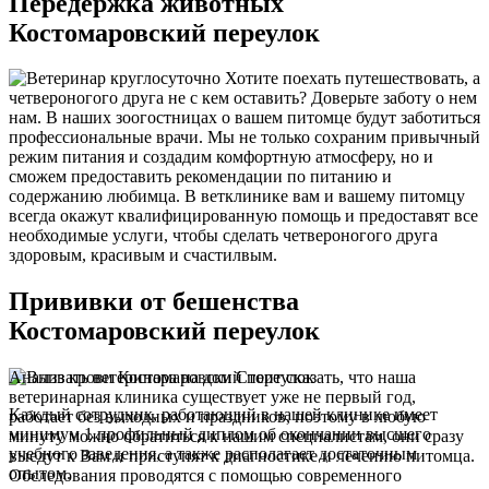
Передержка животных
Костомаровский переулок
Хотите поехать путешествовать, а
четвероногого друга не с кем оставить? Доверьте заботу о нем
нам. В наших зоогостницах о вашем питомце будут заботиться
профессиональные врачи. Мы не только сохраним привычный
режим питания и создадим комфортную атмосферу, но и
сможем предоставить рекомендации по питанию и
содержанию любимца. В ветклинике вам и вашему питомцу
всегда окажут квалифицированную помощь и предоставят все
необходимые услуги, чтобы сделать четвероногого друга
здоровым, красивым и счастилвым.
Прививки от бешенства
Костомаровский переулок
Анализ крови Костомаровский переулок
Стоит сказать, что наша
ветеринарная клиника существует уже не первый год,
Каждый сотрудник, работающий в нашей клинике имеет
работает без выходных и праздников, поэтому в любую
минимум 1 профильный диплом об окончании высшего
минуту можно обратиться к нашим специалистам, они сразу
учебного заведения, а также располагает достаточным
выедут к Вам и приступят к диагностике и лечению питомца.
опытом.
Обследования проводятся с помощью современного