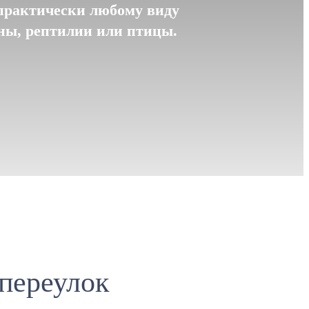
практически любому виду
уны, рептилии или птицы.
переулок