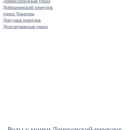
Доброслободская улица
Добрынинский переулок
улица Доватора
Докучаев переулок
Долгоруковская улица
Роды у кошки Денисовский переулок