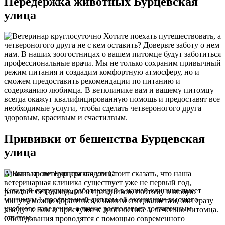
Передержка животных Бурцевская
улица
Хотите поехать путешествовать, а
четвероногого друга не с кем оставить? Доверьте заботу о нем
нам. В наших зоогостницах о вашем питомце будут заботиться
профессиональные врачи. Мы не только сохраним привычный
режим питания и создадим комфортную атмосферу, но и
сможем предоставить рекомендации по питанию и
содержанию любимца. В ветклинике вам и вашему питомцу
всегда окажут квалифицированную помощь и предоставят все
необходимые услуги, чтобы сделать четвероногого друга
здоровым, красивым и счастилвым.
Прививки от бешенства Бурцевская
улица
Анализ крови Бурцевская улица
Стоит сказать, что наша
ветеринарная клиника существует уже не первый год,
Каждый сотрудник, работающий в нашей клинике имеет
работает без выходных и праздников, поэтому в любую
минимум 1 профильный диплом об окончании высшего
минуту можно обратиться к нашим специалистам, они сразу
учебного заведения, а также располагает достаточным
выедут к Вам и приступят к диагностике и лечению питомца.
опытом.
Обследования проводятся с помощью современного