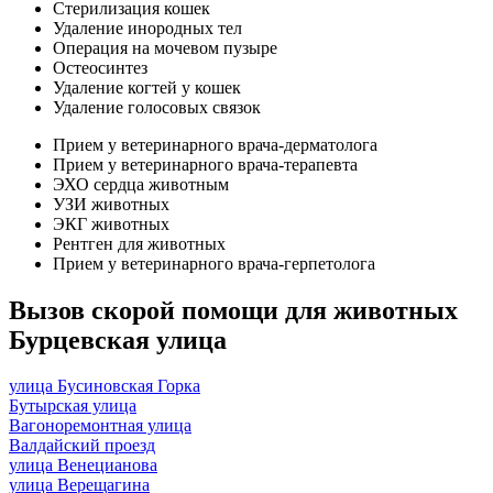
Стерилизация кошек
Удаление инородных тел
Операция на мочевом пузыре
Остеосинтез
Удаление когтей у кошек
Удаление голосовых связок
Прием у ветеринарного врача-дерматолога
Прием у ветеринарного врача-терапевта
ЭХО сердца животным
УЗИ животных
ЭКГ животных
Рентген для животных
Прием у ветеринарного врача-герпетолога
Вызов скорой помощи для животных
Бурцевская улица
улица Бусиновская Горка
Бутырская улица
Вагоноремонтная улица
Валдайский проезд
улица Венецианова
улица Верещагина