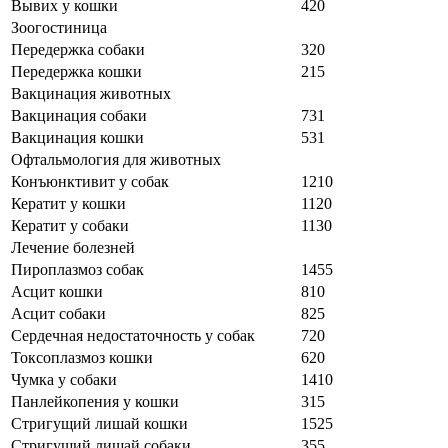
Вывих у кошки
420
Зоогостиница
Передержка собаки
320
Передержка кошки
215
Вакцинация животных
Вакцинация собаки
731
Вакцинация кошки
531
Офтальмология для животных
Конъюнктивит у собак
1210
Кератит у кошки
1120
Кератит у собаки
1130
Лечение болезней
Пироплазмоз собак
1455
Асцит кошки
810
Асцит собаки
825
Сердечная недостаточность у собак
720
Токсоплазмоз кошки
620
Чумка у собаки
1410
Панлейкопения у кошки
315
Стригущий лишай кошки
1525
Стригущий лишай собаки
355