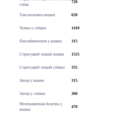
720
собак
Токсоплазмоз кошки
620
Чумка у собаки
1410
Панлейкопения у кошки
315
Стригущий лишай кошки
1525
Стригущий лишай собаки
355
Запор у кошек
315
Запор у собаки
360
Мочекаменная болезнь у
470
кошки