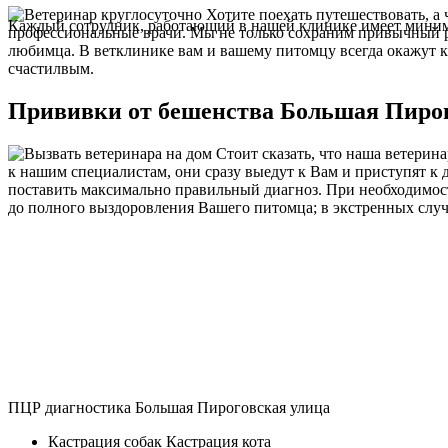
Хотите поехать путешествовать, а 
Каждый сотрудник, работающий в нашей клинике имеет миниму
профессиональные врачи. Мы не только сохраним привычный 
любимца. В ветклинике вам и вашему питомцу всегда окажут к
счастилвым.
Прививки от бешенства Большая Пирог
Стоит сказать, что наша ветерин
к нашим специалистам, они сразу выедут к Вам и приступят к
поставить максимально правильный диагноз. При необходимост
до полного выздоровления Вашего питомца; в экстренных случ
ПЦР диагностика Большая Пироговская улица
Кастрация собак Кастрация кота