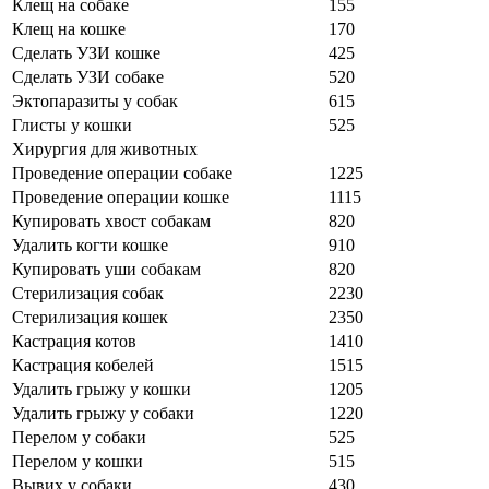
Клещ на собаке
155
Клещ на кошке
170
Сделать УЗИ кошке
425
Сделать УЗИ собаке
520
Эктопаразиты у собак
615
Глисты у кошки
525
Хирургия для животных
Проведение операции собаке
1225
Проведение операции кошке
1115
Купировать хвост собакам
820
Удалить когти кошке
910
Купировать уши собакам
820
Стерилизация собак
2230
Стерилизация кошек
2350
Кастрация котов
1410
Кастрация кобелей
1515
Удалить грыжу у кошки
1205
Удалить грыжу у собаки
1220
Перелом у собаки
525
Перелом у кошки
515
Вывих у собаки
430