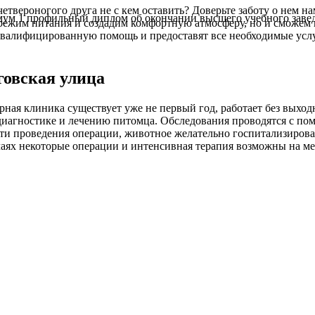
четвероногого друга не с кем оставить? Доверьте заботу о нем н
м 1 профильный диплом об окончании высшего учебного заведе
режим питания и создадим комфортную атмосферу, но и сможем
валифицированную помощь и предоставят все необходимые услуг
овская улица
арная клиника существует уже не первый год, работает без вых
 диагностике и лечению питомца. Обследования проводятся с п
и проведения операции, животное желательно госпитализировать
аях некоторые операции и интенсивная терапия возможны на ме