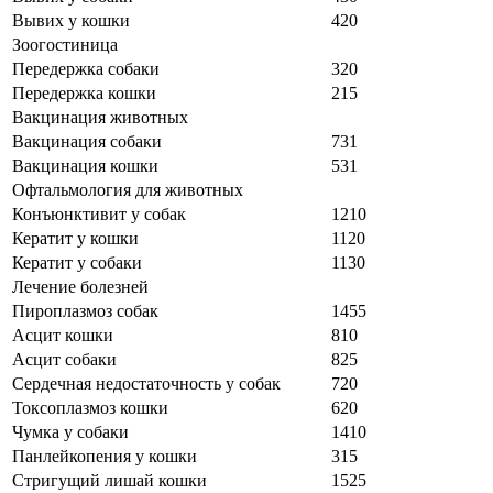
Вывих у кошки
420
Зоогостиница
Передержка собаки
320
Передержка кошки
215
Вакцинация животных
Вакцинация собаки
731
Вакцинация кошки
531
Офтальмология для животных
Конъюнктивит у собак
1210
Кератит у кошки
1120
Кератит у собаки
1130
Лечение болезней
Пироплазмоз собак
1455
Асцит кошки
810
Асцит собаки
825
Сердечная недостаточность у собак
720
Токсоплазмоз кошки
620
Чумка у собаки
1410
Панлейкопения у кошки
315
Стригущий лишай кошки
1525