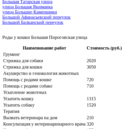
Большая Татарская улица
улица Большая Якиманка
улица Большие Каменщики
Большой Афанасьевский переулок
Большой Балканский переулок
Роды у кошки Большая Пироговская улица
Наименование работ
Стоимость (руб.)
Груминг
Стрижка для собаки
2020
Стрижка для кошки
3050
Акушерство и геникология животных
Помощь с родами кошке
720
Помощь с родами собаке
710
Усыпление животных
Усыпить кошку
1315
Усыпить собаку
1520
Терапия
Вызвать ветеринара на дом
210
Консультация у ветеринаринарного врача
320