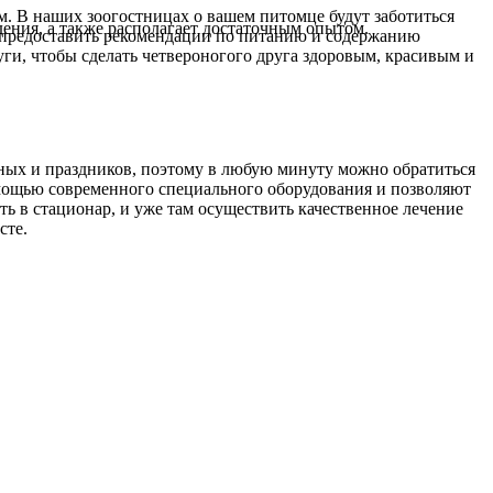
ам. В наших зоогостницах о вашем питомце будут заботиться
ния, а также располагает достаточным опытом.
 предоставить рекомендации по питанию и содержанию
и, чтобы сделать четвероногого друга здоровым, красивым и
одных и праздников, поэтому в любую минуту можно обратиться
омощью современного специального оборудования и позволяют
 в стационар, и уже там осуществить качественное лечение
сте.