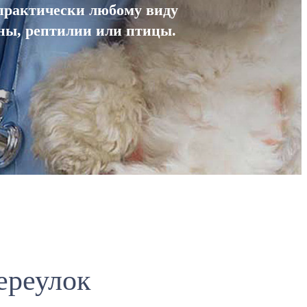
практически любому виду
уны, рептилии или птицы.
ереулок