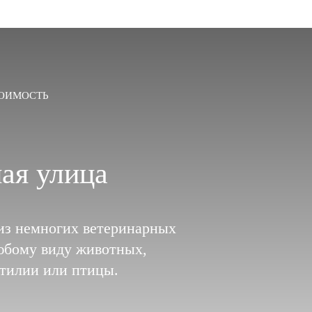
ОИМОСТЬ
ая улица
из немногих ветеринарных
юбому виду животных,
птилии или птицы.