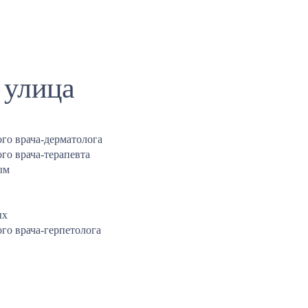
 улица
го врача-дерматолога
го врача-терапевта
ым
ых
го врача-герпетолога