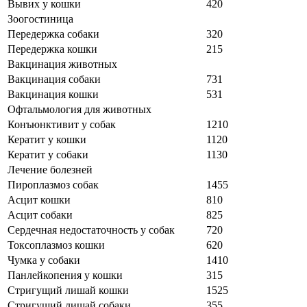
Вывих у кошки
420
Зоогостиница
Передержка собаки
320
Передержка кошки
215
Вакцинация животных
Вакцинация собаки
731
Вакцинация кошки
531
Офтальмология для животных
Конъюнктивит у собак
1210
Кератит у кошки
1120
Кератит у собаки
1130
Лечение болезней
Пироплазмоз собак
1455
Асцит кошки
810
Асцит собаки
825
Сердечная недостаточность у собак
720
Токсоплазмоз кошки
620
Чумка у собаки
1410
Панлейкопения у кошки
315
Стригущий лишай кошки
1525
Стригущий лишай собаки
355