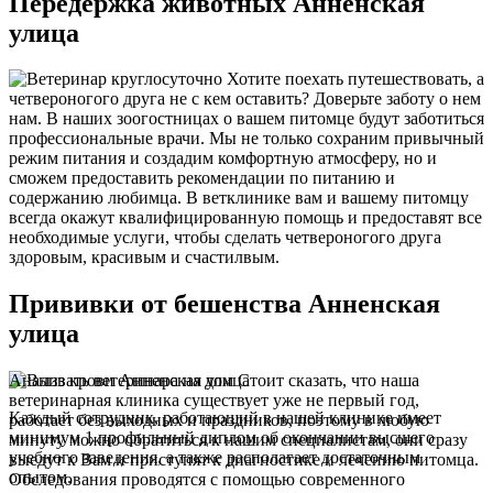
Передержка животных Анненская
улица
Хотите поехать путешествовать, а
четвероногого друга не с кем оставить? Доверьте заботу о нем
нам. В наших зоогостницах о вашем питомце будут заботиться
профессиональные врачи. Мы не только сохраним привычный
режим питания и создадим комфортную атмосферу, но и
сможем предоставить рекомендации по питанию и
содержанию любимца. В ветклинике вам и вашему питомцу
всегда окажут квалифицированную помощь и предоставят все
необходимые услуги, чтобы сделать четвероногого друга
здоровым, красивым и счастилвым.
Прививки от бешенства Анненская
улица
Анализ крови Анненская улица
Стоит сказать, что наша
ветеринарная клиника существует уже не первый год,
Каждый сотрудник, работающий в нашей клинике имеет
работает без выходных и праздников, поэтому в любую
минимум 1 профильный диплом об окончании высшего
минуту можно обратиться к нашим специалистам, они сразу
учебного заведения, а также располагает достаточным
выедут к Вам и приступят к диагностике и лечению питомца.
опытом.
Обследования проводятся с помощью современного